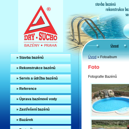
DRY-SUCHO -
stavba
bazény Praha
bazénů
rekonstru
se
bazénů
ba
Úvod
Úvod
» Fotoalbum
» Stavba bazénů
Foto
» Rekonstrukce bazénů
Fotografie Bazénů
» Servis a údržba bazénů
» Reference
» Úprava bazénové vody
» Zastřešení bazénů
» Bazárek