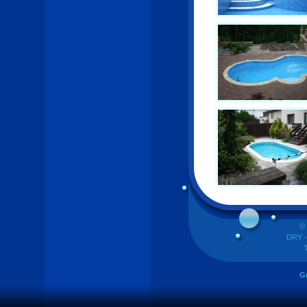
©
DRY -
T
Gr